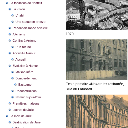
La fondation de l'Institut
La vision
L'habit
Une statue en bronze
Reconnaissance officielle
1979
A Amiens
Conflits à Amiens
L'un refuse
Accueil à Namur
Accueil
Evolution à Namur
Maison mère
Bombardement
Ecole primaire «Nazareth» restaurée,
Bastogne
Rue du Lombard.
Reconstruction
Namur aujourd'hui
Premières maisons
Lettres de Julie
La mort de Julie
Béatification de Julie