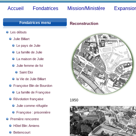
Accueil
Fondatrices
Mission/Ministère
Expansio
Fondatrices menu
Reconstruction
Les débuts
Julie Billiart
Le pays de Julie
La famille de Julie
La maison de Julie
Julie femme de foi
Saint Eloi
la Vie de Julie Billiart
Françoise Blin de Bourdon
La famille de Françoise
Révolution française
1950
Julie comme réfugiée
Françoise : prisonnière
Première rencontre
Hôtel Blin: Amiens
Bettencourt