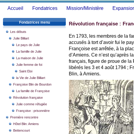
Accueil
Fondatrices
Mission/Ministère
Expansio
Fondatrices menu
Révolution française : Fra
Les débuts
En 1793, les membres de la fam
Julie Billiart
accusés à tort d’avoir fui le p
Le pays de Julie
Françoise est arrêtée, à la pla
La famille de Julie
d’Amiens. Ce n’est qu’après l
La maison de Julie
français, figure de proue de la 
Julie femme de foi
libérés les 3 et 4 août 1794 ; Fr
Saint Eloi
Blin, à Amiens.
la Vie de Julie Billiart
Françoise Blin de Bourdon
La famille de Françoise
Révolution française
Julie comme réfugiée
Françoise : prisonnière
Première rencontre
Hôtel Blin: Amiens
Bettencourt