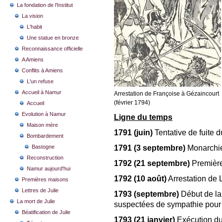
La fondation de l'Institut
La vision
L'habit
Une statue en bronze
Reconnaissance officielle
A Amiens
Conflits à Amiens
L'un refuse
Accueil à Namur
Arrestation de Françoise à Gézaincourt
(février 1794)
Accueil
Evolution à Namur
Ligne du temps
Maison mère
1791 (juin)
Tentative de fuite d
Bombardement
Bastogne
1791 (3 septembre)
Monarchie 
Reconstruction
1792 (21 septembre)
Premièr
Namur aujourd'hui
1792 (10 août)
Arrestation de 
Premières maisons
Lettres de Julie
1793 (septembre)
Début de la
La mort de Julie
suspectées de sympathie pour l
Béatification de Julie
1793 (21 janvier)
Exécution du