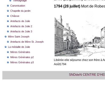
Témoignage
Canonisation
1794 (28 juillet)
Mort de Robespi
Chapelle du jardin
Châsse
Artefacts de Julie
Artefacts de Julie 2
Artefacts de Julie 3
Mère Saint Joseph
Artefacts de Mère St. Joseph
La médaille de Julie
Mères Générales
Mères Générales p2
Libérée elle séjourne chez son frère à 
Mères Générales p3
Août1794
SNDdeN CENTRE D'HE